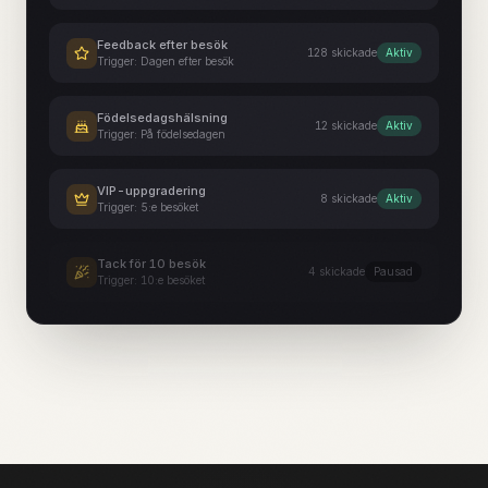
Feedback efter besök
128
skickade
Aktiv
Trigger:
Dagen efter besök
Födelsedagshälsning
12
skickade
Aktiv
Trigger:
På födelsedagen
VIP-uppgradering
8
skickade
Aktiv
Trigger:
5:e besöket
Tack för 10 besök
4
skickade
Pausad
Trigger:
10:e besöket