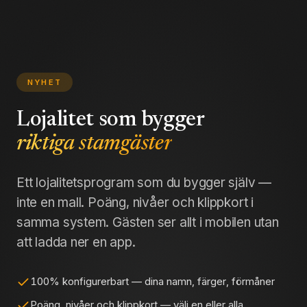
NYHET
Lojalitet som bygger
riktiga stamgäster
Ett lojalitetsprogram som du bygger själv —
inte en mall. Poäng, nivåer och klippkort i
samma system. Gästen ser allt i mobilen utan
att ladda ner en app.
100% konfigurerbart — dina namn, färger, förmåner
Poäng, nivåer och klippkort — välj en eller alla