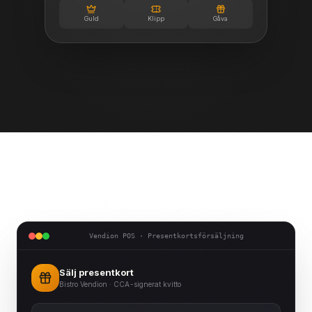
Guld
Klipp
Gåva
Vendion POS · Presentkortsförsäljning
Sälj presentkort
Bistro Vendion · CCA-signerat kvitto