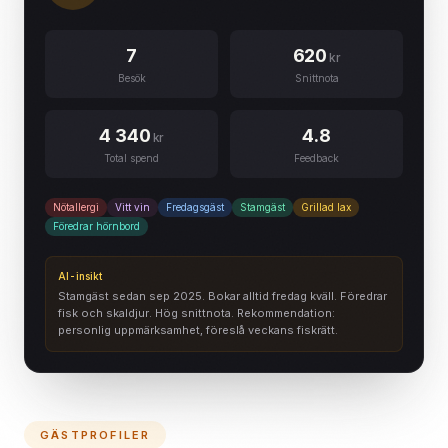
7
620
kr
Besök
Snittnota
4 340
4.8
kr
Total spend
Feedback
Nötallergi
Vitt vin
Fredagsgäst
Stamgäst
Grillad lax
Föredrar hörnbord
AI-insikt
Stamgäst sedan sep 2025. Bokar alltid fredag kväll. Föredrar
fisk och skaldjur. Hög snittnota. Rekommendation:
personlig uppmärksamhet, föreslå veckans fiskrätt.
GÄSTPROFILER