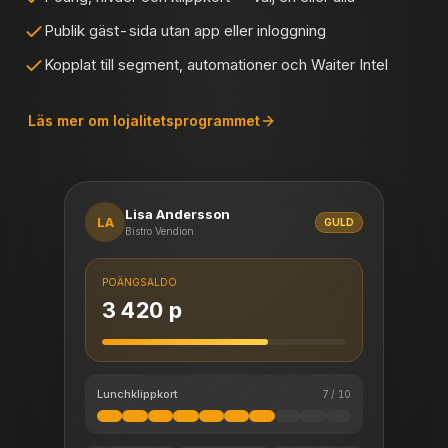
Publik gäst-sida utan app eller inloggning
Kopplat till segment, automationer och Waiter Intel
Läs mer om lojalitetsprogrammet
Lisa Andersson
LA
GULD
Bistro Vendion
POÄNGSALDO
3 420 p
Lunchklippkort
7 / 10