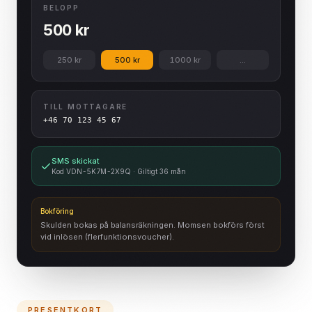
BELOPP
500 kr
250 kr
500 kr
1000 kr
...
TILL MOTTAGARE
+46 70 123 45 67
SMS skickat
Kod VDN-5K7M-2X9Q · Giltigt 36 mån
Bokföring
Skulden bokas på balansräkningen. Momsen bokförs först
vid inlösen (flerfunktionsvoucher).
PRESENTKORT