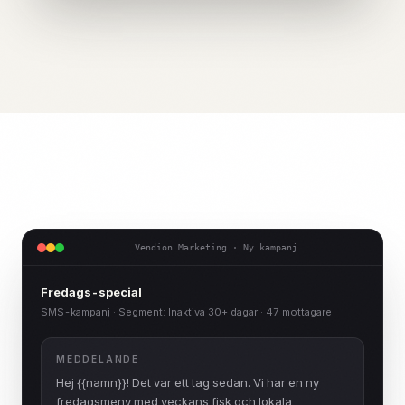
Vendion Marketing · Ny kampanj
Fredags-special
SMS-kampanj · Segment: Inaktiva 30+ dagar · 47 mottagare
MEDDELANDE
Hej
{{namn}}
! Det var ett tag sedan. Vi har en ny
fredagsmeny med veckans fisk och lokala