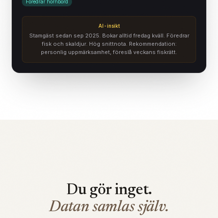
Föredrar hörnbord
AI-insikt
Stamgäst sedan sep 2025. Bokar alltid fredag kväll. Föredrar
fisk och skaldjur. Hög snittnota. Rekommendation:
personlig uppmärksamhet, föreslå veckans fiskrätt.
Du gör inget.
Datan samlas själv.