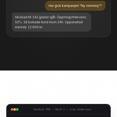
Hur gick kampanjen "Ny vinmeny"?
Skickad till 142 gäster igår. Öppningsfrekvens:
52%. 18 bokade bord inom 24h. Uppskattad
mersälj: 12 600 kr.
Vendion POS · Bord 1 — Lisa Andersson