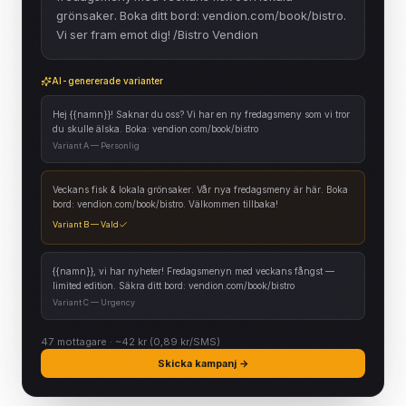
grönsaker. Boka ditt bord: vendion.com/book/bistro.
Vi ser fram emot dig! /Bistro Vendion
AI-genererade varianter
Hej
{{namn}}
! Saknar du oss? Vi har en ny fredagsmeny som vi tror
du skulle älska. Boka: vendion.com/book/bistro
Variant A — Personlig
Veckans fisk & lokala grönsaker. Vår nya fredagsmeny är här. Boka
bord: vendion.com/book/bistro. Välkommen tillbaka!
Variant B — Vald
{{namn}}
, vi har nyheter! Fredagsmenyn med veckans fångst —
limited edition. Säkra ditt bord: vendion.com/book/bistro
Variant C — Urgency
47 mottagare · ~42 kr (0,89 kr/SMS)
Skicka kampanj →