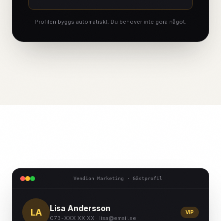
Profilen byggs automatiskt. Du behöver inte göra något.
Vendion Marketing · Gästprofil
Lisa Andersson
LA
VIP
073-XXX XX XX · lisa@email.se