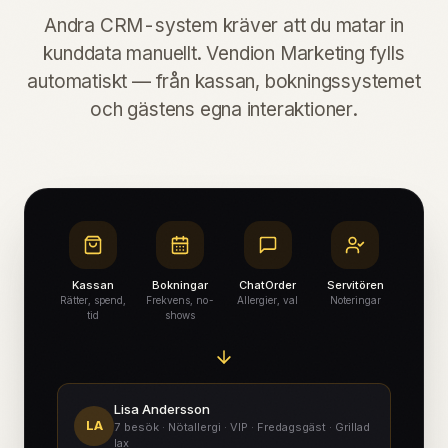
Andra CRM-system kräver att du matar in
kunddata manuellt. Vendion Marketing fylls
automatiskt — från kassan, bokningssystemet
och gästens egna interaktioner.
Kassan
Bokningar
ChatOrder
Servitören
Rätter, spend,
Frekvens, no-
Allergier, val
Noteringar
tid
shows
Lisa Andersson
LA
7 besök · Nötallergi · VIP · Fredagsgäst · Grillad
lax