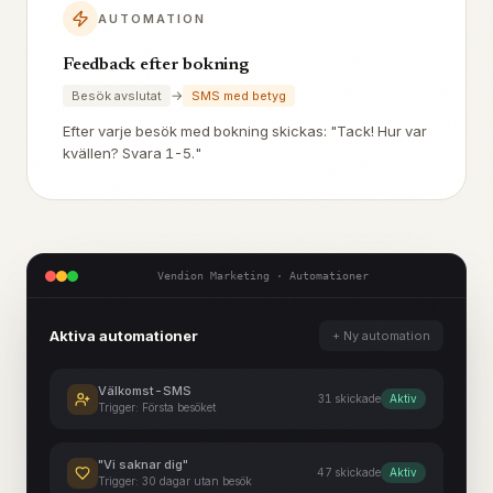
AUTOMATION
Feedback efter bokning
→
Besök avslutat
SMS med betyg
Efter varje besök med bokning skickas: "Tack! Hur var
kvällen? Svara 1-5."
Vendion Marketing · Automationer
Aktiva automationer
+ Ny automation
Välkomst-SMS
31
skickade
Aktiv
Trigger:
Första besöket
"Vi saknar dig"
47
skickade
Aktiv
Trigger:
30 dagar utan besök