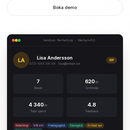
Boka demo
Vendion Marketing · Gästprofil
Lisa Andersson
LA
VIP
073-XXX XX XX · lisa@email.se
7
620
kr
Besök
Snittnota
4 340
4.8
kr
Total spend
Feedback
Nötallergi
Vitt vin
Fredagsgäst
Stamgäst
Grillad lax