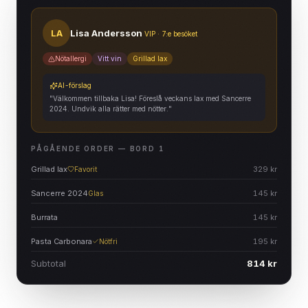
LA
Lisa Andersson
VIP · 7:e besöket
Nötallergi
Vitt vin
Grillad lax
AI-förslag
"Välkommen tillbaka Lisa! Föreslå veckans lax med Sancerre
2024. Undvik alla rätter med nötter."
PÅGÅENDE ORDER — BORD 1
Grillad lax
329 kr
Favorit
Sancerre 2024
145 kr
Glas
Burrata
145 kr
Pasta Carbonara
195 kr
Nötfri
Subtotal
814 kr