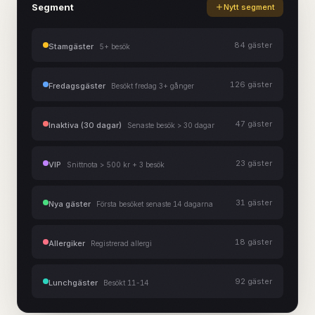
Segment
Nytt segment
84
gäster
Stamgäster
5+ besök
126
gäster
Fredagsgäster
Besökt fredag 3+ gånger
47
gäster
Inaktiva (30 dagar)
Senaste besök > 30 dagar
23
gäster
VIP
Snittnota > 500 kr + 3 besök
31
gäster
Nya gäster
Första besöket senaste 14 dagarna
18
gäster
Allergiker
Registrerad allergi
92
gäster
Lunchgäster
Besökt 11-14