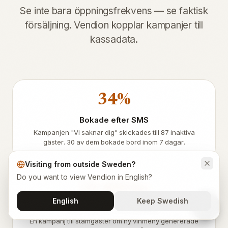
Se inte bara öppningsfrekvens — se faktisk
försäljning. Vendion kopplar kampanjer till
kassadata.
34%
Bokade efter SMS
Kampanjen "Vi saknar dig" skickades till 87 inaktiva
gäster. 30 av dem bokade bord inom 7 dagar.
Visiting from outside Sweden?
Do you want to view Vendion in English?
18 400 kr
English
Keep Swedish
Mersälj från en kampanj
En kampanj till stamgäster om ny vinmeny genererade