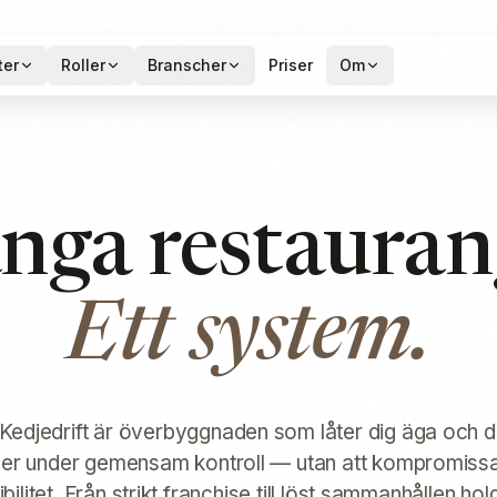
ter
Roller
Branscher
Priser
Om
ga restauran
Ett system.
Kedjedrift är överbyggnaden som låter dig äga och dr
ger under gemensam kontroll — utan att kompromissa
ibilitet. Från strikt franchise till löst sammanhållen hol