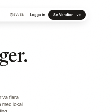
Logga in
Se Vendion live
SV
/
EN
ger.
iva flera
 med lokal
ding.