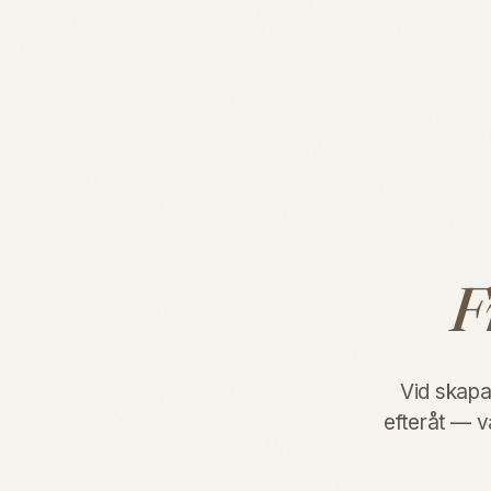
F
Vid skapan
efteråt — va