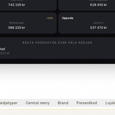
742 100 kr
618 450 kr
Uppsala
+19%
Möllevången
Centrum
589 220 kr
537 470 kr
BÄSTA PRODUKTEN ÖVER HELA KEDJAN
lad
(217 st)
Kedjetyper
Central meny
Brand
Presentkort
Lojal