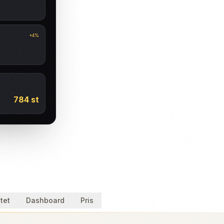
+4%
784 st
itet
Dashboard
Pris