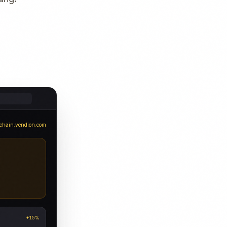
chain.vendion.com
+15%