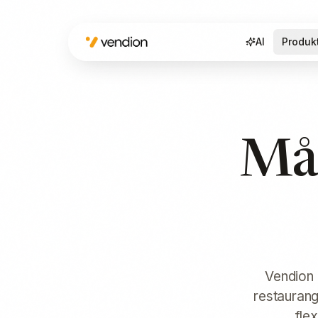
AI
Produk
Mån
Vendion 
restauran
flex