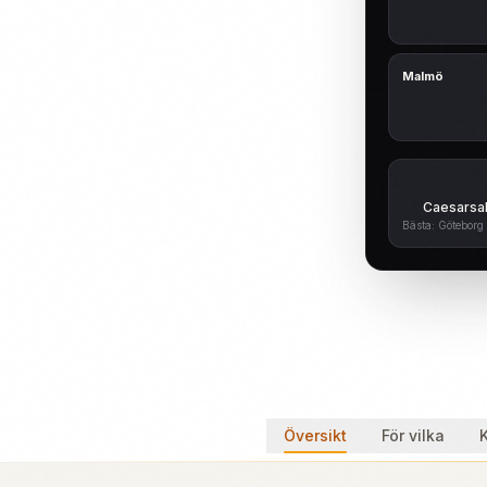
Malmö
Caesarsal
Bästa: Göteborg 
Översikt
För vilka