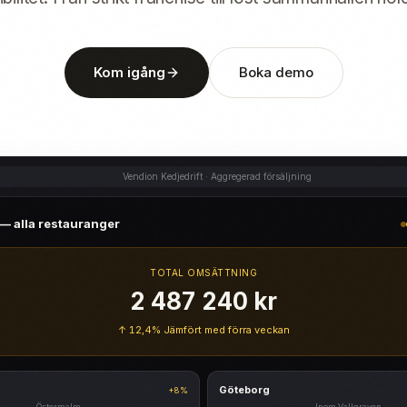
Kom igång
Boka demo
Vendion Kedjedrift · Aggregerad försäljning
— alla restauranger
TOTAL OMSÄTTNING
2 487 240 kr
↑ 12,4%
Jämfört med förra veckan
Göteborg
+8%
Östermalm
Inom Vallgraven