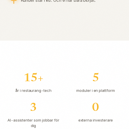
Kunder står i kö. Och vi har bara börjat.
15+
5
år i restaurang-tech
moduler i en plattform
3
0
AI-assistenter som jobbar för
externa investerare
dig