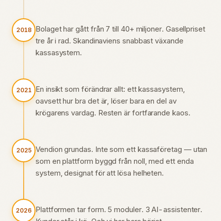
Bolaget har gått från 7 till 40+ miljoner. Gasellpriset
2018
tre år i rad. Skandinaviens snabbast växande
kassasystem.
En insikt som förändrar allt: ett kassasystem,
2021
oavsett hur bra det är, löser bara en del av
krögarens vardag. Resten är fortfarande kaos.
Vendion grundas. Inte som ett kassaföretag — utan
2025
som en plattform byggd från noll, med ett enda
system, designat för att lösa helheten.
Plattformen tar form. 5 moduler. 3 AI-assistenter.
2026