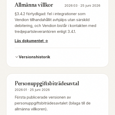
Allmänna villkor
2026:03
·
25 juni 2026
§3.4.2 förtydligad: fel i integrationer som
Vendion tillhandahållit avhjälps utan särskild
debitering, och Vendion bistår i kontakten med
tredjepartsleverantören enligt 3.4.1.
Läs dokumentet
→
Versionshistorik
Personuppgiftsbiträdesavtal
2026:01
·
25 juni 2026
Första publicerade versionen av
personuppgiftsbiträdesavtalet (bilaga till de
allmänna villkoren).