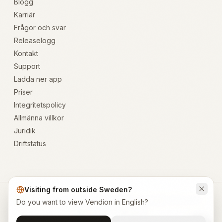
Blogg
Karriär
Frågor och svar
Releaselogg
Kontakt
Support
Ladda ner app
Priser
Integritetspolicy
Allmänna villkor
Juridik
Driftstatus
Visiting from outside Sweden?
Alla system OK
·
Org.nr: 559351-4788
·
contact@vendion.com
·
Do you want to view Vendion in English?
WhatsApp
·
English