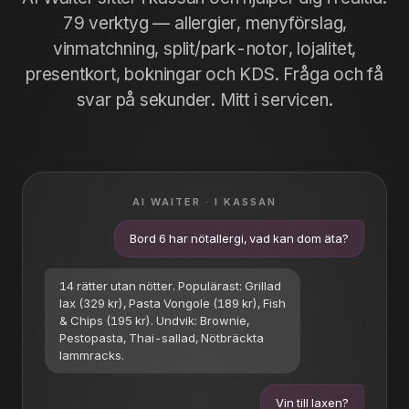
79 verktyg — allergier, menyförslag,
vinmatchning, split/park-notor, lojalitet,
presentkort, bokningar och KDS. Fråga och få
svar på sekunder. Mitt i servicen.
AI WAITER · I KASSAN
Bord 6 har nötallergi, vad kan dom äta?
14 rätter utan nötter. Populärast: Grillad
lax (329 kr), Pasta Vongole (189 kr), Fish
& Chips (195 kr). Undvik: Brownie,
Pestopasta, Thai-sallad, Nötbräckta
lammracks.
Vin till laxen?