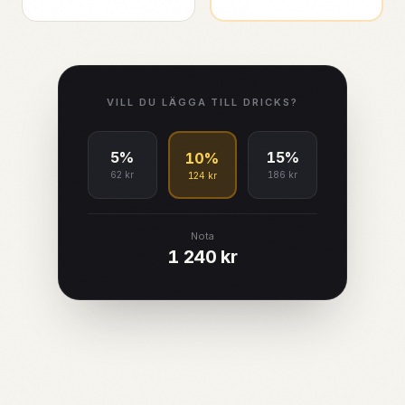
VILL DU LÄGGA TILL DRICKS?
5%
15%
10%
62 kr
186 kr
124 kr
Nota
1 240 kr