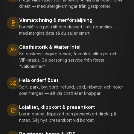
direkt — med allergivarningar från gästprofiler.
Vinmatchning & merförsäljning
Föreslår vin per rätt och dessert i rätt ögonblick —
med marginaldata så du säljer smart.
Gästhistorik & Waiter Intel
Se gästens tidigare besök, favoriter, allergier och
VIP-status. Ge personlig service från första
"välkommen".
Hela orderflödet
Split, park, byt bord, refund, void, rabatter och notor
som merges — allt via chatt eller knappar.
Lojalitet, klippkort & presentkort
Lös in poäng, klippkort och presentkort direkt på
notan. Sälj nya presentkort vid bordet.
Bokningar, kassa & KDS