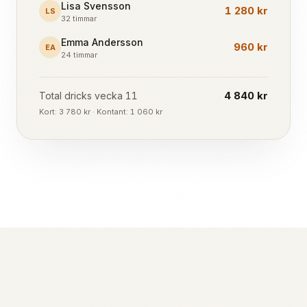
Lisa Svensson
1 280 kr
LS
32 timmar
Emma Andersson
960 kr
EA
24 timmar
4 840 kr
Total dricks vecka 11
Kort: 3 780 kr · Kontant: 1 060 kr