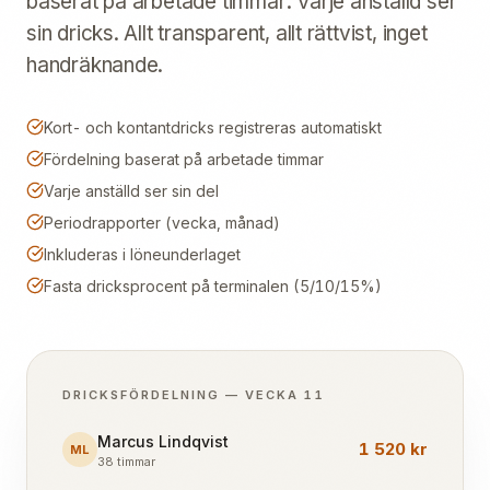
baserat på arbetade timmar. Varje anställd ser
sin dricks. Allt transparent, allt rättvist, inget
handräknande.
Kort- och kontantdricks registreras automatiskt
Fördelning baserat på arbetade timmar
Varje anställd ser sin del
Periodrapporter (vecka, månad)
Inkluderas i löneunderlaget
Fasta dricksprocent på terminalen (5/10/15%)
DRICKSFÖRDELNING — VECKA 11
Marcus Lindqvist
1 520 kr
ML
38 timmar