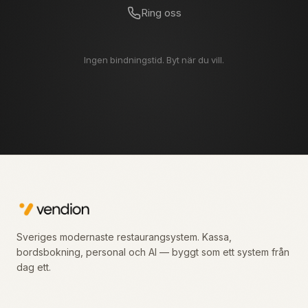
Ring oss
Ingen bindningstid. Byt när du vill.
Sveriges modernaste restaurangsystem. Kassa,
bordsbokning, personal och AI — byggt som ett system från
dag ett.