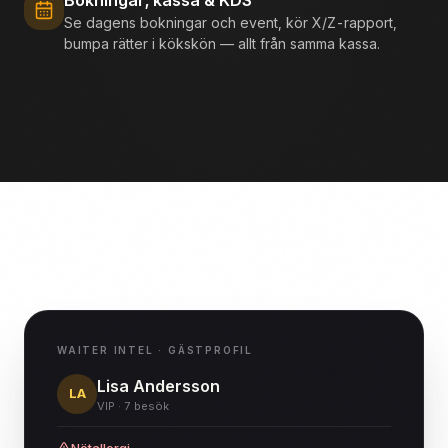
Se dagens bokningar och event, kör X/Z-rapport,
bumpa rätter i kökskön — allt från samma kassa.
WAITER INTEL · GÄSTPROFIL
Lisa Andersson
LA
VIP · 7 besök
Nötallergi