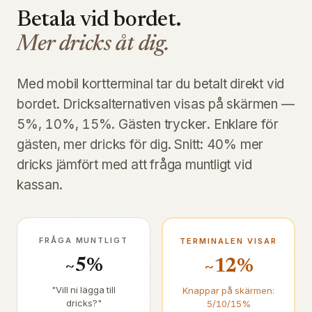
Betala vid bordet.
Mer dricks åt dig.
Med mobil kortterminal tar du betalt direkt vid
bordet. Dricksalternativen visas på skärmen —
5%, 10%, 15%. Gästen trycker. Enklare för
gästen, mer dricks för dig. Snitt: 40% mer
dricks jämfört med att fråga muntligt vid
kassan.
FRÅGA MUNTLIGT
TERMINALEN VISAR
~5%
~12%
"Vill ni lägga till
Knappar på skärmen:
dricks?"
5/10/15%