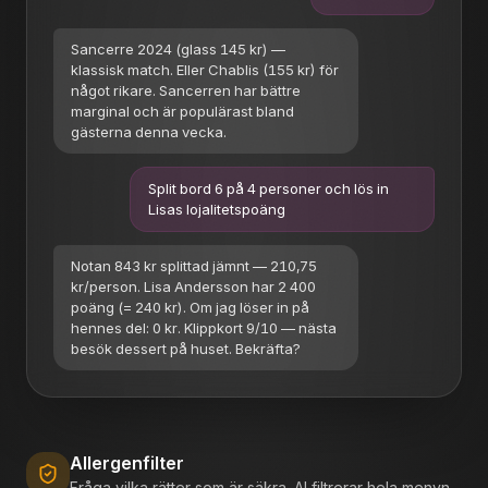
Sancerre 2024 (glass 145 kr) —
klassisk match. Eller Chablis (155 kr) för
något rikare. Sancerren har bättre
marginal och är populärast bland
gästerna denna vecka.
Split bord 6 på 4 personer och lös in
Lisas lojalitetspoäng
Notan 843 kr splittad jämnt — 210,75
kr/person. Lisa Andersson har 2 400
poäng (= 240 kr). Om jag löser in på
hennes del: 0 kr. Klippkort 9/10 — nästa
besök dessert på huset. Bekräfta?
Allergenfilter
Fråga vilka rätter som är säkra. AI filtrerar hela menyn