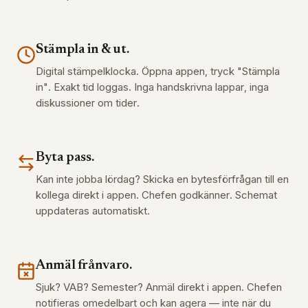
Stämpla in & ut.
Digital stämpelklocka. Öppna appen, tryck "Stämpla
in". Exakt tid loggas. Inga handskrivna lappar, inga
diskussioner om tider.
Byta pass.
Kan inte jobba lördag? Skicka en bytesförfrågan till en
kollega direkt i appen. Chefen godkänner. Schemat
uppdateras automatiskt.
Anmäl frånvaro.
Sjuk? VAB? Semester? Anmäl direkt i appen. Chefen
notifieras omedelbart och kan agera — inte när du