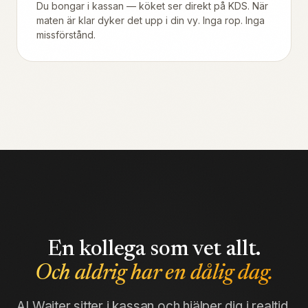
Du bongar i kassan — köket ser direkt på KDS. När
maten är klar dyker det upp i din vy. Inga rop. Inga
missförstånd.
En kollega som vet allt.
Och aldrig har en dålig dag.
AI Waiter sitter i kassan och hjälper dig i realtid.