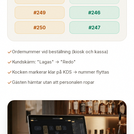
#249
#246
#250
#247
Ordernummer vid beställning (kiosk och kassa)
Kundskärm: "Lagas" → "Redo"
Kocken markerar klar på KDS → nummer flyttas
Gästen hämtar utan att personalen ropar