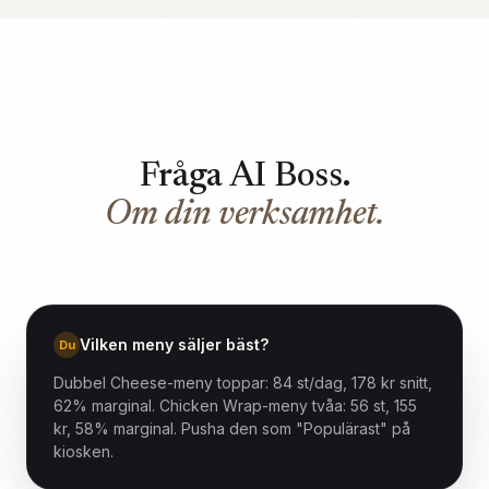
Fråga AI Boss.
Om din verksamhet.
Vilken meny säljer bäst?
Du
Dubbel Cheese-meny toppar: 84 st/dag, 178 kr snitt,
62% marginal. Chicken Wrap-meny tvåa: 56 st, 155
kr, 58% marginal. Pusha den som "Populärast" på
kiosken.