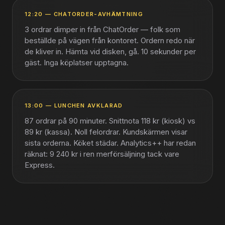
12:20
—
CHATORDER-AVHÄMTNING
3 ordrar dimper in från ChatOrder — folk som
beställde på vägen från kontoret. Ordern redo när
de kliver in. Hämta vid disken, gå. 10 sekunder per
gäst. Inga köplatser upptagna.
13:00
—
LUNCHEN AVKLARAD
87 ordrar på 90 minuter. Snittnota 118 kr (kiosk) vs
89 kr (kassa). Noll felordrar. Kundskärmen visar
sista orderna. Köket städar. Analytics++ har redan
räknat: 9 240 kr i ren merförsäljning tack vare
Express.