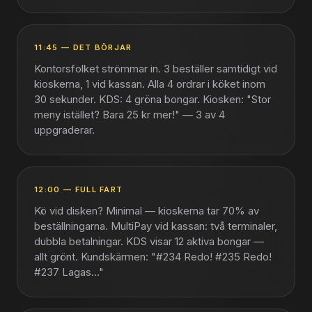
11:45
—
DET BÖRJAR
Kontorsfolket strömmar in. 3 beställer samtidigt vid
kioskerna, 1 vid kassan. Alla 4 ordrar i köket inom
30 sekunder. KDS: 4 gröna bongar. Kiosken: "Stor
meny istället? Bara 25 kr mer!" — 3 av 4
uppgraderar.
12:00
—
FULL FART
Kö vid disken? Minimal — kioskerna tar 70% av
beställningarna. MultiPay vid kassan: två terminaler,
dubbla betalningar. KDS visar 12 aktiva bongar —
allt grönt. Kundskärmen: "#234 Redo! #235 Redo!
#237 Lagas..."