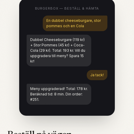
BURGERBOX — BESTÄLL & HÄMTA
En dubbel cheeseburgare, stor
pommes och en Cola
Dubbel Cheeseburgare (119 kr)
+ Stor Pommes (45 kr) + Coca-
Cola (29 kr). Total: 193 kr. Vill du
uppgradera till meny? Spara 15
kr!
Ja tack!
Meny uppgraderad! Total: 178 kr.
Beräknad tid: 8 min. Din order:
#251.