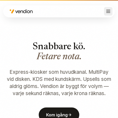
Snabbare kö.
Fetare nota.
Express-kiosker som huvudkanal. MultiPay
vid disken. KDS med kundskärm. Upsells som
aldrig glöms. Vendion är byggt för volym —
varje sekund räknas, varje krona räknas.
Kom igång