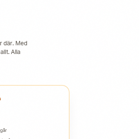
kr där. Med
llt. Alla
N
ngår