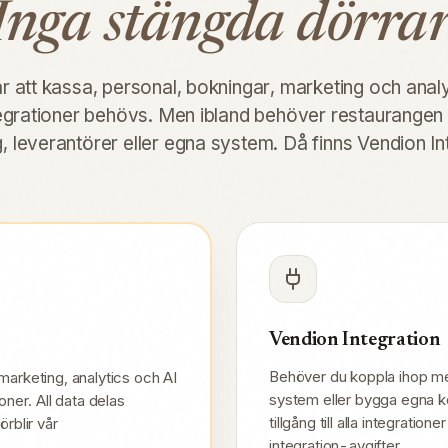
Inga stängda dörrar
r att kassa, personal, bokningar, marketing och ana
tegrationer behövs. Men ibland behöver restaurangen
, leverantörer eller egna system. Då finns Vendion In
Vendion Integration
Behöver du koppla ihop me
marketing, analytics och AI
system eller bygga egna ko
oner. All data delas
tillgång till alla integratio
örblir vår
integration-avgifter.