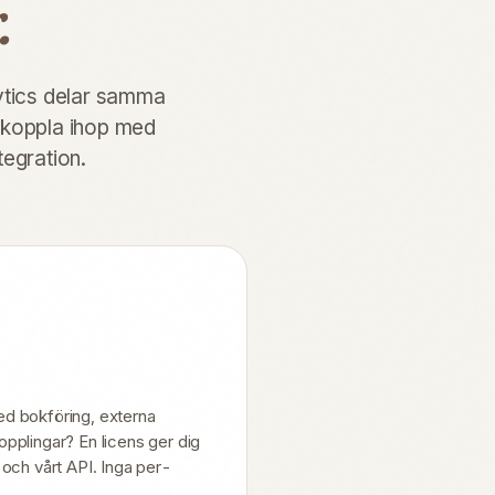
.
lytics delar samma
 koppla ihop med
tegration.
d bokföring, externa
pplingar? En licens ger dig
ner och vårt API. Inga per-