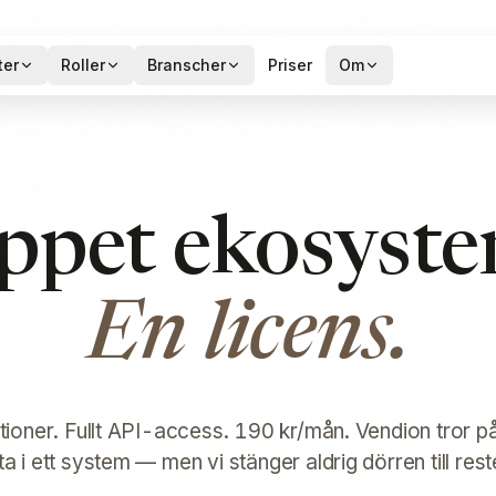
ter
Roller
Branscher
Priser
Om
ppet ekosyste
En licens.
ationer. Fullt API-access. 190 kr/mån. Vendion tror på 
tta i ett system — men vi stänger aldrig dörren till rest