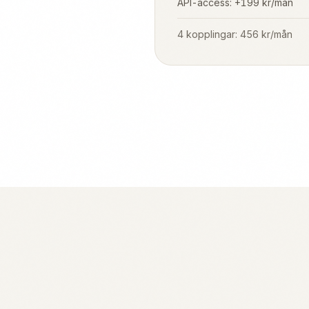
API-access: +199 kr/mån
4 kopplingar: 456 kr/mån