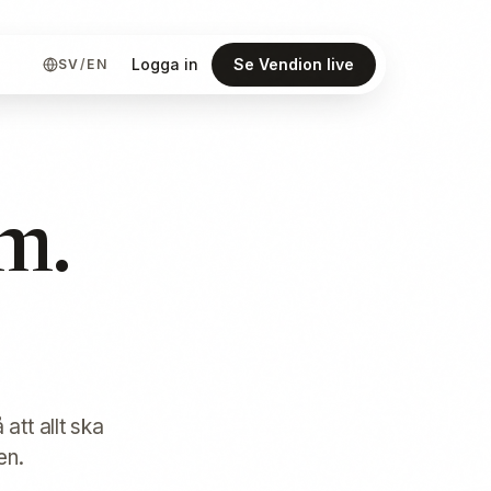
Logga in
Se Vendion live
SV
/
EN
m.
att allt ska
en.