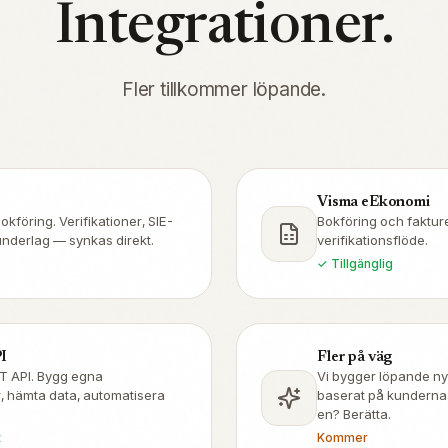
Integrationer.
Fler tillkommer löpande.
Visma eEkonomi
kföring. Verifikationer, SIE-
Bokföring och faktur
underlag — synkas direkt.
verifikationsflöde.
✓ Tillgänglig
I
Fler på väg
T API. Bygg egna
Vi bygger löpande ny
r, hämta data, automatisera
baserat på kunderna
en? Berätta.
t
Kommer