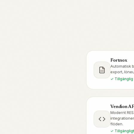
Fortnox
Automatisk bo
export, löne
✓ Tillgänglig
Vendion AP
Modernt RES
integratione
flöden.
✓ Tillgänglig