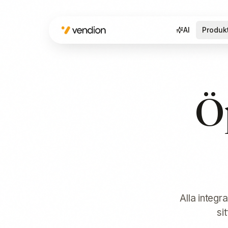
AI
Produk
Ö
Alla integr
si