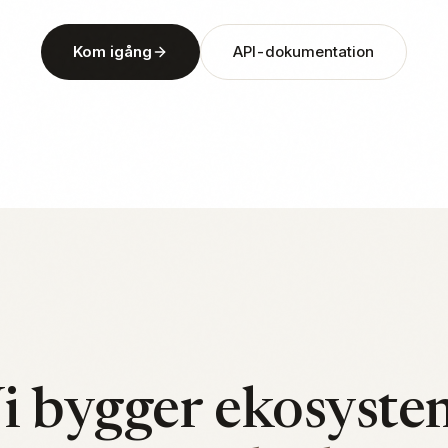
Kom igång
API-dokumentation
i bygger ekosyste