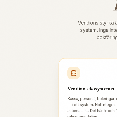
Vendions styrka ä
system. Inga in
bokföring
Vendion-ekosystemet
Kassa, personal, bokningar, 
— i ett system. Noll integrati
automatiskt. Det här är och f
rekommendation.