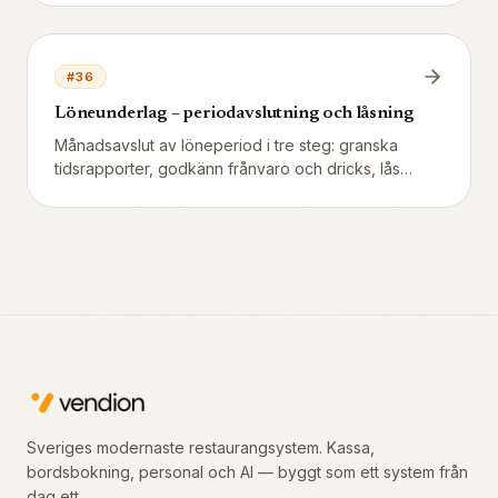
pass – inget behöver läggas in manuellt.
#
36
Löneunderlag – periodavslutning och låsning
Månadsavslut av löneperiod i tre steg: granska
tidsrapporter, godkänn frånvaro och dricks, lås
perioden så inga retroaktiva ändringar smyger sig
in. Fullständig checklista för chefen.
Sveriges modernaste restaurangsystem. Kassa,
bordsbokning, personal och AI — byggt som ett system från
dag ett.