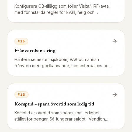
Konfigurera OB-tillägg som följer Visita/HRF-avtal
med förinställda regler för kväll, helg och
storhelg.
#
15
Frånvarohantering
Hantera semester, sjukdom, VAB och annan
frånvaro med godkännande, semesterbalans och
automatisk karensberäkning.
#
16
Komptid – spara övertid som ledig tid
Komptid är övertid som sparas som ledighet i
stället för pengar. Så fungerar saldot i Vendion,
hur uttag går till via frånvaroansökan — och vad
systemet INTE gör (ingen automatisk intjäning,