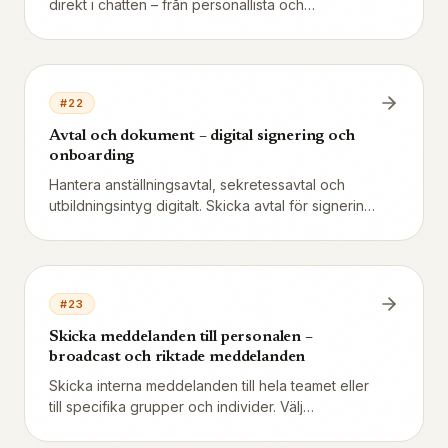
direkt i chatten – från personallista och
schemaförslag till frånvaroansökningar.
#
22
Avtal och dokument – digital signering och
onboarding
Hantera anställningsavtal, sekretessavtal och
utbildningsintyg digitalt. Skicka avtal för signering,
spåra status och samla alla dokument på en plats
per medarbetare.
#
23
Skicka meddelanden till personalen –
broadcast och riktade meddelanden
Skicka interna meddelanden till hela teamet eller
till specifika grupper och individer. Välj
leveranskanal (portal, push, SMS), kräv kvittering