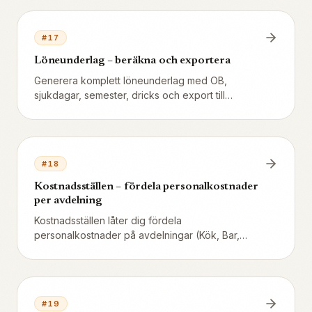
ingen saldokontroll, ingen automatisk
utbetalning).
#
17
Löneunderlag – beräkna och exportera
Generera komplett löneunderlag med OB,
sjukdagar, semester, dricks och export till
Fortnox/Visma i SIE-format.
#
18
Kostnadsställen – fördela personalkostnader
per avdelning
Kostnadsställen låter dig fördela
personalkostnader på avdelningar (Kök, Bar,
Servering) för bokföring, SIE-export och analys.
Varje medarbetare eller pass kan tilldelas ett
kostnadsställe.
#
19