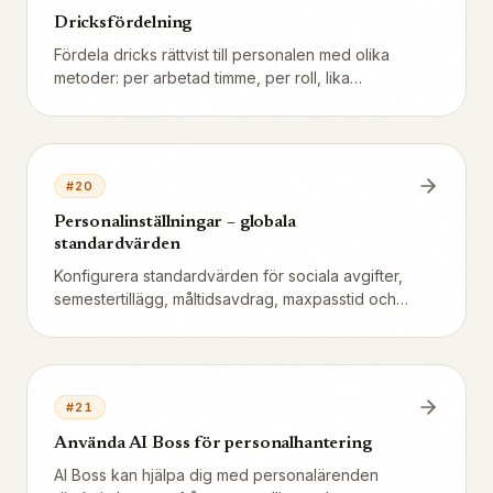
Dricksfördelning
Fördela dricks rättvist till personalen med olika
metoder: per arbetad timme, per roll, lika
fördelning eller anpassad.
#
20
Personalinställningar – globala
standardvärden
Konfigurera standardvärden för sociala avgifter,
semestertillägg, måltidsavdrag, maxpasstid och
vilotider.
#
21
Använda AI Boss för personalhantering
AI Boss kan hjälpa dig med personalärenden