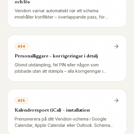
och lös
Vendion varnar automatiskt när ett schema
innehåller konflikter – överlappande pass, för
kort vila, dubbelbokning på samma station eller
kollisioner med godkänd frånvaro. Så här tolkar
och löser du varningarna innan publicering.
#
34
Personalliggare – korrigeringar i detalj
Glömd utstämpling, fel PIN eller någon som
jobbade utan att stämpla – alla korrigeringar i
personalliggaren måste göras enligt
Skatteverkets regler. Inget raderas, allt spåras.
Detaljerad guide för chefer.
#
35
Kalenderexport (iCal) – installation
Prenumerera på ditt Vendion-schema i Google
Calendar, Apple Calendar eller Outlook. Schemat
uppdateras automatiskt när chefen ändrar ditt