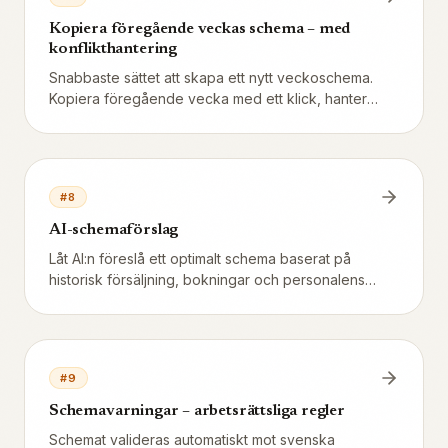
Kopiera föregående veckas schema – med
konflikthantering
Snabbaste sättet att skapa ett nytt veckoschema.
Kopiera föregående vecka med ett klick, hantera
konflikter med frånvaro och justera enskilda pass.
#
8
AI-schemaförslag
Låt AI:n föreslå ett optimalt schema baserat på
historisk försäljning, bokningar och personalens
tillgänglighet.
#
9
Schemavarningar – arbetsrättsliga regler
Schemat valideras automatiskt mot svenska