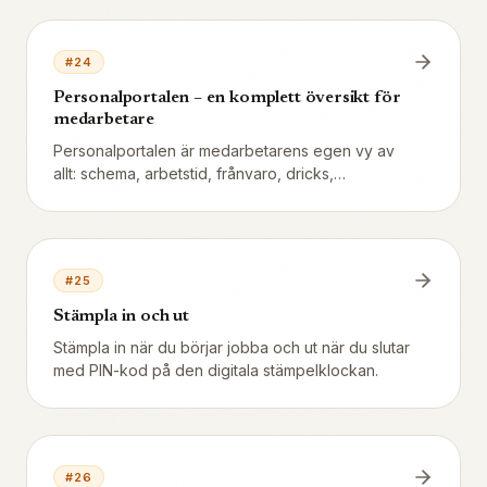
och spåra vem som läst.
#
24
Personalportalen – en komplett översikt för
medarbetare
Personalportalen är medarbetarens egen vy av
allt: schema, arbetstid, frånvaro, dricks,
meddelanden, avtal och profil. Tillgänglig på
dator, surfplatta och mobil.
#
25
Stämpla in och ut
Stämpla in när du börjar jobba och ut när du slutar
med PIN-kod på den digitala stämpelklockan.
#
26