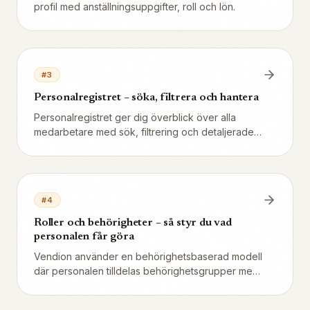
profil med anställningsuppgifter, roll och lön.
#
3
Personalregistret – söka, filtrera och hantera
Personalregistret ger dig överblick över alla
medarbetare med sök, filtrering och detaljerade
personalkort.
#
4
Roller och behörigheter – så styr du vad
personalen får göra
Vendion använder en behörighetsbaserad modell
där personalen tilldelas behörighetsgrupper med
exakt de funktioner de får använda. Skapa
grupper som Servering och Kökspersonal, eller