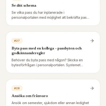
Se ditt schema
Se vilka pass du har inplanerade i
personalportalen med möjlighet att bekräfta pass
och exportera till din kalender.
#
27
Byta pass med en kollega – passbyten och
godkännanderegler
Behöver du byta pass med någon? Skicka en
bytesförfrågan i personalportalen. Systemet
kontrollerar regler automatiskt – dygnsvila,
kompetens, övertid – och chefen granskar innan
godkännande.
#
28
Ansöka om frånvaro
Ansök om semester, sjukdom eller annan ledighet