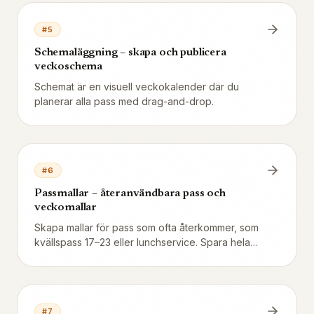
bygg egna med anpassade behörigheter.
#
5
Schemaläggning – skapa och publicera
veckoschema
Schemat är en visuell veckokalender där du
planerar alla pass med drag-and-drop.
#
6
Passmallar – återanvändbara pass och
veckomallar
Skapa mallar för pass som ofta återkommer, som
kvällspass 17–23 eller lunchservice. Spara hela
veckor som mallar och använd dem igen vecka
efter vecka – sommarsäsong, vintertid,
helgbemanning.
#
7