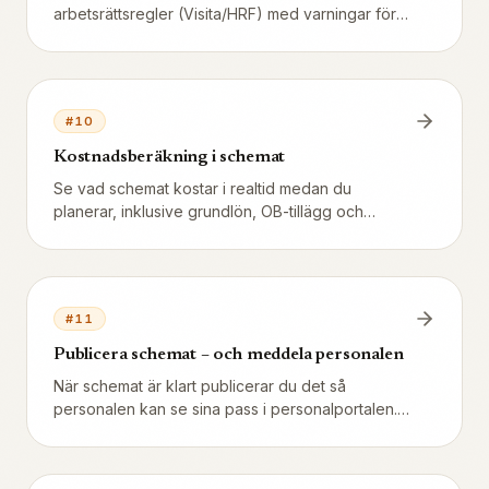
arbetsrättsregler (Visita/HRF) med varningar för
dygnsvila, veckovila och övertid.
#
10
Kostnadsberäkning i schemat
Se vad schemat kostar i realtid medan du
planerar, inklusive grundlön, OB-tillägg och
sociala avgifter.
#
11
Publicera schemat – och meddela personalen
När schemat är klart publicerar du det så
personalen kan se sina pass i personalportalen.
Välj om du vill skicka SMS eller e-post, låsa
schemat mot ändringar och skriva ut.