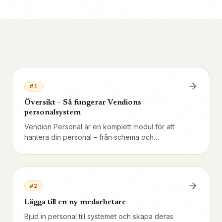
#
1
Översikt – Så fungerar Vendions
personalsystem
Vendion Personal är en komplett modul för att
hantera din personal – från schema och
tidrapportering till löneunderlag och dricks. Allt i
samma system som kassan och bokningarna.
#
2
Lägga till en ny medarbetare
Bjud in personal till systemet och skapa deras