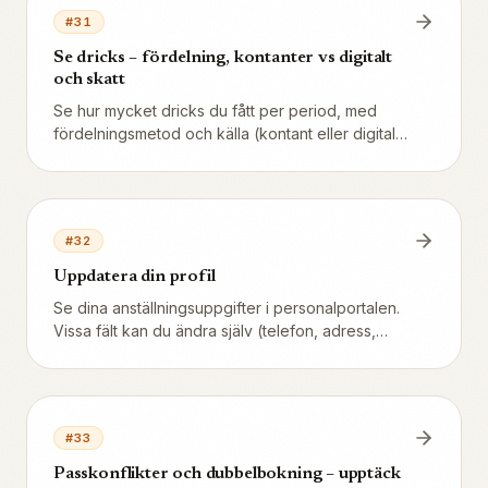
#
31
Se dricks – fördelning, kontanter vs digitalt
och skatt
Se hur mycket dricks du fått per period, med
fördelningsmetod och källa (kontant eller digital
betalning). Dricks är skattepliktig inkomst i
Sverige och redovisas automatiskt i din
lönespecifikation.
#
32
Uppdatera din profil
Se dina anställningsuppgifter i personalportalen.
Vissa fält kan du ändra själv (telefon, adress,
bankkonto, PIN-kod), andra kräver att din chef
uppdaterar (namn, personnummer, roll, lön).
#
33
Passkonflikter och dubbelbokning – upptäck