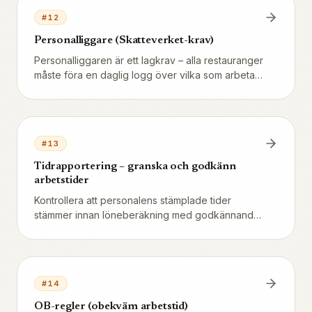
#
12
Personalliggare (Skatteverket-krav)
Personalliggaren är ett lagkrav – alla restauranger
måste föra en daglig logg över vilka som arbetar.
Vendion loggar detta automatiskt.
#
13
Tidrapportering – granska och godkänn
arbetstider
Kontrollera att personalens stämplade tider
stämmer innan löneberäkning med godkännande
per medarbetare.
#
14
OB-regler (obekväm arbetstid)