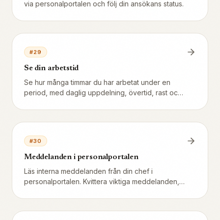
via personalportalen och följ din ansökans status.
#
29
Se din arbetstid
Se hur många timmar du har arbetat under en
period, med daglig uppdelning, övertid, rast och
jämförelse mot schemat. Rapportera fel direkt till
din chef om stämplingen inte stämmer.
#
30
Meddelanden i personalportalen
Läs interna meddelanden från din chef i
personalportalen. Kvittera viktiga meddelanden,
filtrera efter status och svara där det är tillåtet.