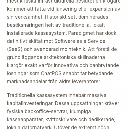
mest kritiska infrastrukturella beslutet en krögare
kommer att fatta vid lansering eller expansion av
sin verksamhet. Historiskt sett dominerades
besöksnäringen helt av traditionella, lokalt
installerade kassasystem. Paradigmet har dock
definitivt skiftat mot Software as a Service
(SaaS) och avancerad molnteknik. Att förstå de
grundläggande arkitektoniska skillnaderna
klargör exakt varför innovativa och banbrytande
lösningar som ChatPOS snabbt tar betydande
marknadsandelar från äldre leverantörer.
Traditionella kassasystem innebär massiva
kapitalinvesteringar. Dessa uppsättningar kräver
fysiska backoffice-servrar, klumpiga
kassaapparater, kvittoskrivare och dedikerade,
lokala datornätverk. Utöver de extremt höga