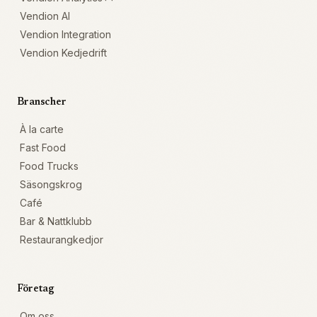
Vendion AI
Vendion Integration
Vendion Kedjedrift
Branscher
À la carte
Fast Food
Food Trucks
Säsongskrog
Café
Bar & Nattklubb
Restaurangkedjor
Företag
Om oss