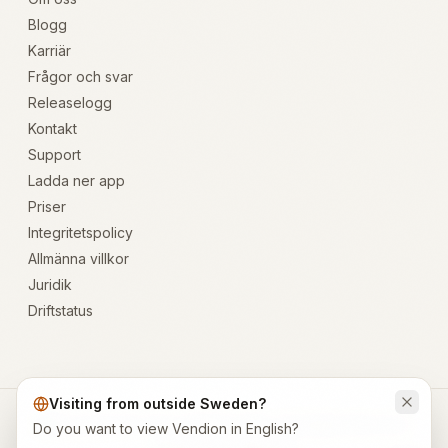
Blogg
Karriär
Frågor och svar
Releaselogg
Kontakt
Support
Ladda ner app
Priser
Integritetspolicy
Allmänna villkor
Juridik
Driftstatus
Visiting from outside Sweden?
Alla system OK
·
Org.nr: 559351-4788
·
contact@vendion.com
·
Do you want to view Vendion in English?