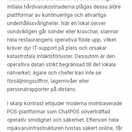
initiala hårdvarukostnaderna plågas dessa äldre
plattformar av kontinuerliga och allvarliga
underhållssvårigheter. När en lokal server
oundvikligen går sönder eller kraschar, stannar
hela restaurangens operativa flöde upp, vilket
kräver dyr IT-support på plats och orsakar
katastrofala intäktsförluster. Dessutom är den
operativa datan strikt begränsad till det lokala
nätverket; ägare och chefer kan inte se
försäljningssiffror, lagernivåer eller
personalrapporter på distans.
I skarp kontrast erbjuder moderna molnbaserade
POS-plattformar som ChatPOS oöverträffad
operativ smidighet och säkerhet. Eftersom hela
mjukvaruinfrastrukturen hostas säkert online, får